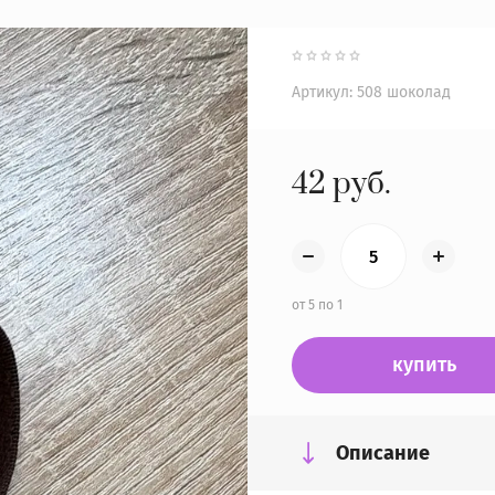
Артикул:
508 шоколад
42
руб.
от 5 по 1
купить
Описание