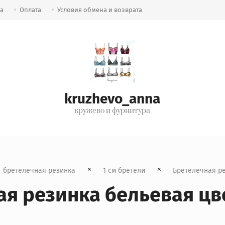
ка
Оплата
Условия обмена и возврата
kruzhevo_anna
кружево и фурнитура
бретелечная резинка
1 см бретели
  Бретелечная р
ая резинка бельевая цв