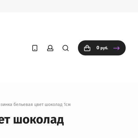
0
руб.
езинка бельевая цвет шоколад 1см
ет шоколад