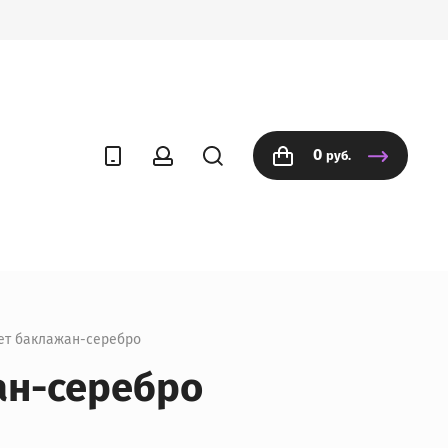
0
руб.
вет баклажан-серебро
ан-серебро