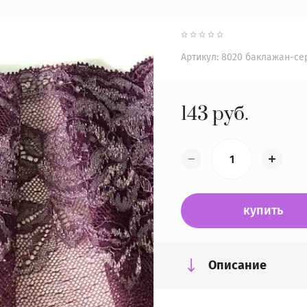
Артикул:
8020 баклажан-се
143
руб.
купить
Описание