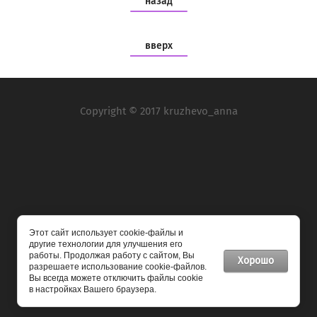
назад
вверх
Copyright © 2017 kruzhevo_anna
Мы в социальных сетях:
Этот сайт использует cookie-файлы и
другие технологии для улучшения его
работы. Продолжая работу с сайтом, Вы
Хорошо
разрешаете использование cookie-файлов.
Вы всегда можете отключить файлы cookie
Мегагрупп.ру
в настройках Вашего браузера.