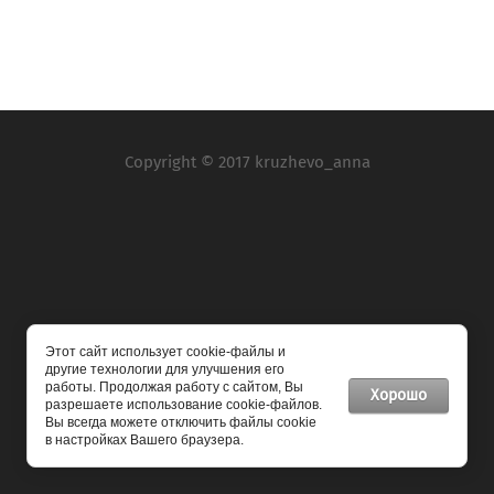
Copyright © 2017 kruzhevo_anna
Мы в социальных сетях:
Этот сайт использует cookie-файлы и
другие технологии для улучшения его
работы. Продолжая работу с сайтом, Вы
Хорошо
разрешаете использование cookie-файлов.
Вы всегда можете отключить файлы cookie
Мегагрупп.ру
в настройках Вашего браузера.