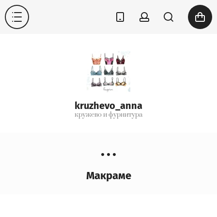
kruzhevo_anna
кружево и фурнитура
Макраме