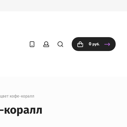
0
руб.
 цвет кофе-коралл
е-коралл