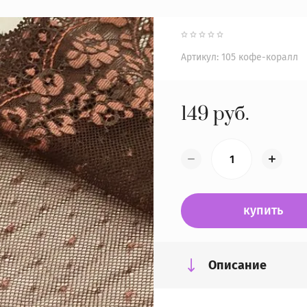
Артикул:
105 кофе-коралл
149
руб.
купить
Описание