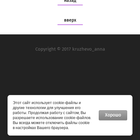
назад
вверх
Copyright © 2017 kruzhevo_anna
Мы в социальных сетях:
Этот сайт использует cookie-файлы и
другие технологии для улучшения его
работы. Продолжая работу с сайтом, Вы
Хорошо
разрешаете использование cookie-файлов.
Вы всегда можете отключить файлы cookie
Мегагрупп.ру
в настройках Вашего браузера.