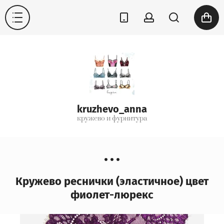
kruzhevo_anna
кружево и фурнитура
Кружево реснички (эластичное) цвет
фиолет-люрекс