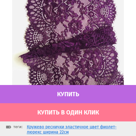
КУПИТЬ
КУПИТЬ В ОДИН КЛИК
теги:
Кружево реснички эластичное цвет фиолет-
люрекс ширина 22см