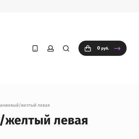
0
руб.
оранжевый/желтый левая
/желтый левая