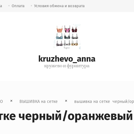
ка
Оплата
Условия обмена и возврата
kruzhevo_anna
кружево и фурнитура
ВО
ВЫШИВКА на сетке
  вышивка на сетке  черный/
етке черный/оранжевый