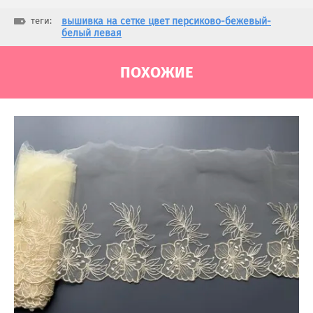
теги:
вышивка на сетке цвет персиково-бежевый-
белый левая
ПОХОЖИЕ