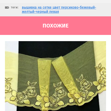
теги:
вышивка на сетке цвет персиково-бежевый-
желтый-черный левая
ПОХОЖИЕ