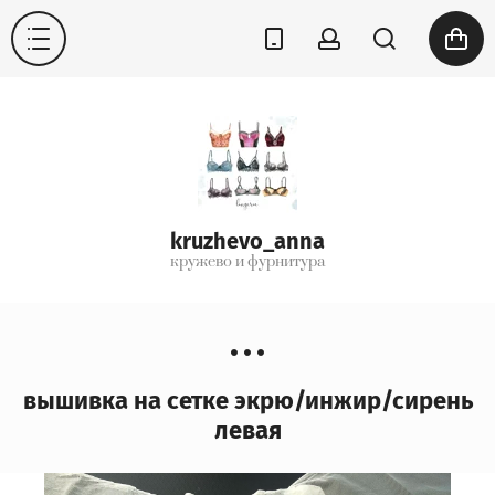
kruzhevo_anna
кружево и фурнитура
вышивка на сетке экрю/инжир/сирень
левая