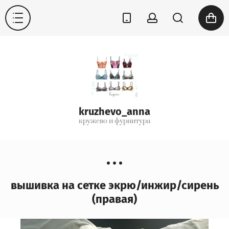
kruzhevo_anna
кружево и фурнитура
вышивка на сетке экрю/инжир/сирень
(правая)